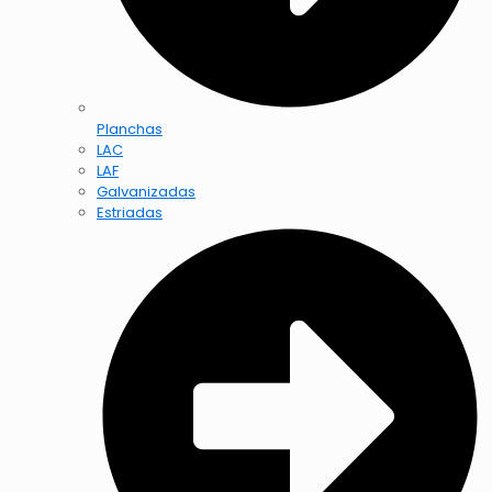
Planchas
LAC
LAF
Galvanizadas
Estriadas