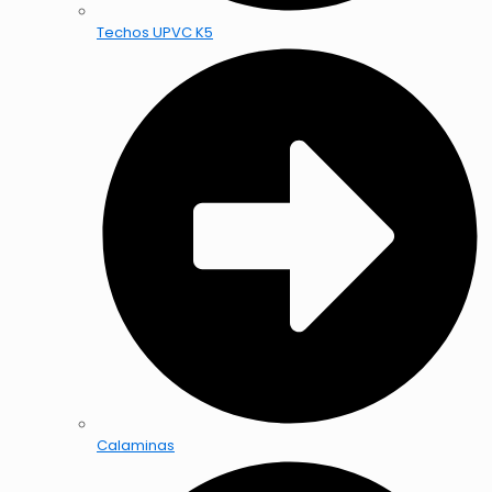
Techos UPVC K5
Calaminas