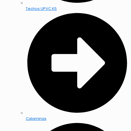
Techos UPVC K5
Calaminas