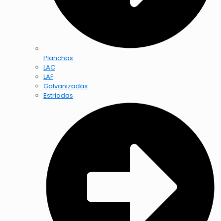
Planchas
LAC
LAF
Galvanizadas
Estriadas