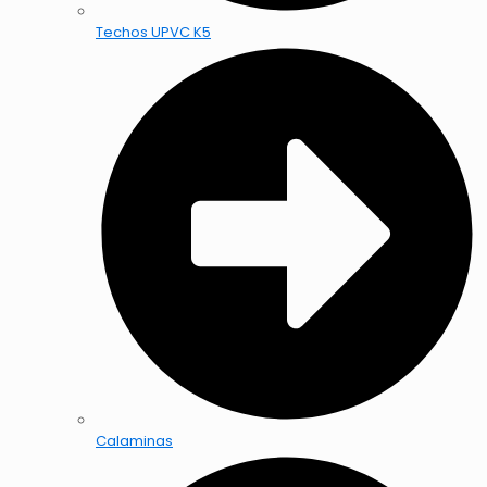
Techos UPVC K5
Calaminas